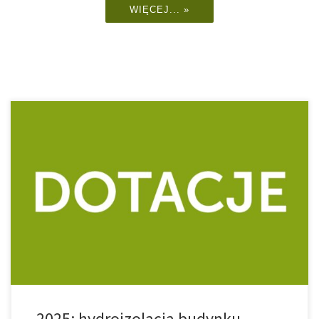
WIĘCEJ... »
Dofinansowano ze środków budżetu państwa. Dofinansowano ze
środków Ministra Kultury i Dziedzictwa Narodowego w ramach
programu Ochrona Zabytków. Nazwa zadania: Małecz, dwór (XIX
w.): hydroizolacja budynku – etap I Dofinansowanie: 300 000,00 zł
Całkowita wartość zadania: 334 124,20 zł Data podpisania
umowy: 28.08.2025 Zakres prac: skucie tynków ze ścian i […]
2025: hydroizolacja budynku