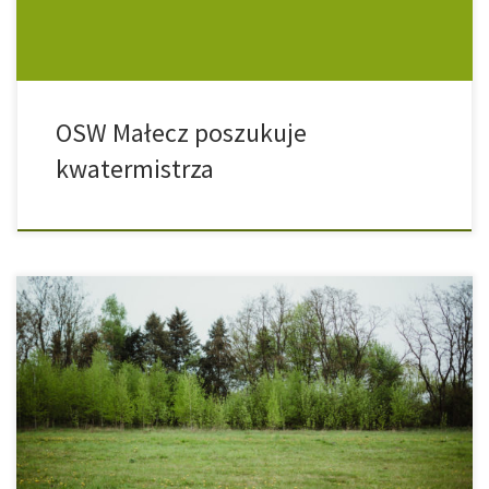
(namiotów, kanadyjek, półek, innych) wiedza […]
OSW Małecz poszukuje
kwatermistrza
Związek Harcerstwa Polskiego Chorągiew Łódzka zwraca się z
prośbą o składanie przez zainteresowane podmioty wstępnych
ofert na wykonanie usługi polegającej na przeprowadzeniu prac
konserwatorskich przy istniejącym drzewostanie znajdującym się
na terenie parku w miejscowości Małecz o powierzchni ok. 9 ha.
Złożone oferty zostaną wykorzystane do przeprowadzenia
rozeznania rynku i złożenia wniosku o dofinansowanie […]