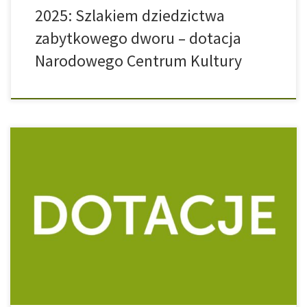
2025: Szlakiem dziedzictwa
zabytkowego dworu – dotacja
Narodowego Centrum Kultury
Dofinansowano ze środków Województwa Łódzkiego. Nazwa
zadania: Małecz, zespół parkowo-dworski (XIX w.) – wykonanie
instalacji przeciwpożarowej, odgromowej, uziemiającej i
kanalizacji deszczowej Dofinansowanie: 170 000,00 zł Całkowita
wartość zadania: 250 727,12 zł Data podpisania umowy:
29.05.2025 Zakres prac: wykonanie instalacji kanalizacji
deszczowej wraz ze zbiornikiem na deszczówkę dla budynku
dworu wykonanie […]