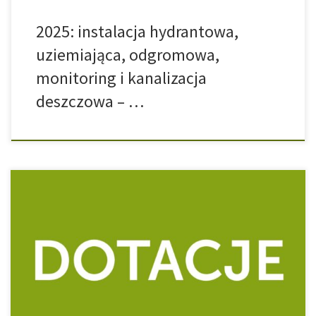
2025: instalacja hydrantowa,
uziemiająca, odgromowa,
monitoring i kanalizacja
deszczowa – …
Dofinansowano ze środków budżetu państwa (środki w dyspozycji
Łódzkiego Wojewódzkiego Konserwatora Zabytków). Dotacja
celowa na prace przy obiekcie zabytkowym. Nazwa zadania:
Wykonanie instalacji kanalizacji deszczowej oraz instalacji
uziemiającej dla zabytkowego dworu w miejscowości Małecz.
Dofinansowanie: 45 328,00 zł Całkowita wartość zadania: 786
402,58 zł Data podpisania umowy: 23.04.2025 Zakres prac: […]