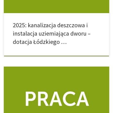
2025: kanalizacja deszczowa i
instalacja uziemiająca dworu –
dotacja Łódzkiego …
Związek Harcerstwa Polskiego Chorągiew Łódzka poszukuje
osoby do pełnienia funkcji kwatermistrza Ośrodka Szkoleniowo-
Wypoczynkowego Hufca ZHP Pabianice w Małczu. Terminy:
weekendy: 16-18.05, 23-25.05, 30.05-1.06, 6-9.06 (weekend +
poniedziałek), 13-15.06, 19-22.06 wakacje: 30.06-2.08 Wymagania:
pełnoletność wiedza i umiejętności z zakresu składowania,
rozkładania, transportu i konserwacji sprzętu obozowego