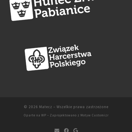
© 2026
Małecz
– Wszelkie prawa zastrzeżone
Oparte na
WP
– Zaprojektowano z
Motyw Customizr