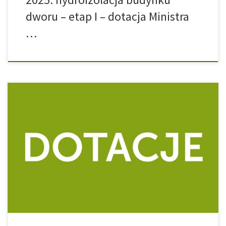
dworu – etap I – dotacja Ministra
…
Dofinansowano w ramach programu Narodowego Centrum Kultury
– „EtnoPolska”. Nazwa zadania: Szlakiem dziedzictwa
zabytkowego dworu Dofinansowanie: 46 000,00 zł Całkowita
wartość zadania: 52 000,00 zł Zakres działań: zajęcia z renowacji
zabytkowych mebli warsztaty archeologiczne dla dzieci i
młodzieży prace porządkowe na terenie parku badanie zabytku
spotkanie z historykiem festiwal „Na dworze i w […]