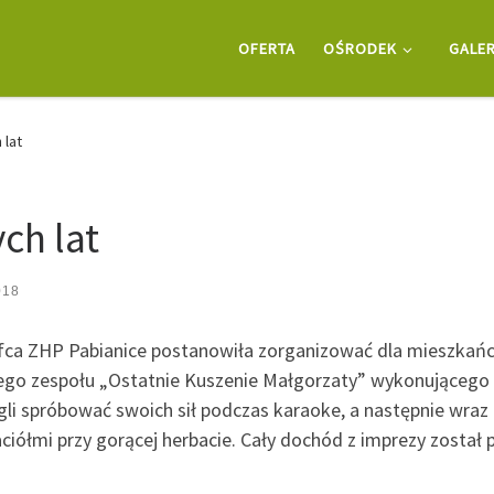
OFERTA
OŚRODEK
GALER
 lat
ch lat
018
a ZHP Pabianice postanowiła zorganizować dla mieszkańców
go zespołu „Ostatnie Kuszenie Małgorzaty” wykonującego na
ogli spróbować swoich sił podczas karaoke, a następnie wraz
aciółmi przy gorącej herbacie. Cały dochód z imprezy zosta
.