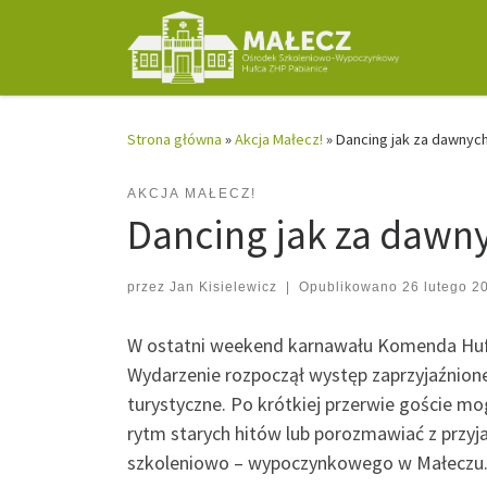
Przejdź do treści
Strona główna
»
Akcja Małecz!
»
Dancing jak za dawnych
AKCJA MAŁECZ!
Dancing jak za dawny
przez
Jan Kisielewicz
|
Opublikowano
26 lutego 2
W ostatni weekend karnawału Komenda Hufc
Wydarzenie rozpoczął występ zaprzyjaźnione
turystyczne. Po krótkiej przerwie goście m
rytm starych hitów lub porozmawiać z przyj
szkoleniowo – wypoczynkowego w Małeczu