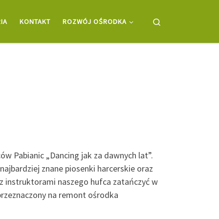
Search
IA
KONTAKT
ROZWÓJ OŚRODKA
 Pabianic „Dancing jak za dawnych lat”.
jbardziej znane piosenki harcerskie oraz
 z instruktorami naszego hufca zatańczyć w
ł przeznaczony na remont ośrodka