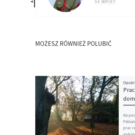
34 WPISY
MOŻESZ RÓWNIEŻ POLUBIĆ
Opub
Pra
dom
Na po
Pabian
prac r
wykon