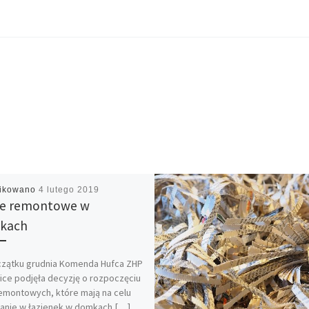
likowano
4 lutego 2019
ce remontowe w
kach
czątku grudnia Komenda Hufca ZHP
ice podjęła decyzję o rozpoczęciu
emontowych, które mają na celu
anie w łazienek w domkach […]