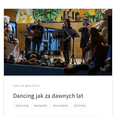
W ostatni weekend karnawału Komenda Hufca ZHP Pabianice
postanowiła zorganizować dla mieszkańców Pabianic „Dancing
jak za dawnych lat”. Wydarzenie rozpoczął występ
zaprzyjaźnionego zespołu „Ostatnie Kuszenie Małgorzaty”
wykonującego najbardziej znane piosenki harcerskie oraz
turystyczne. Po krótkiej przerwie goście mogli spróbować swoich
sił podczas karaoke, a następnie wraz z instruktorami naszego
hufca zatańczyć w […]
AKCJA MAŁECZ!
Dancing jak za dawnych lat
dancing
karaoke
karnawał
zbiórka