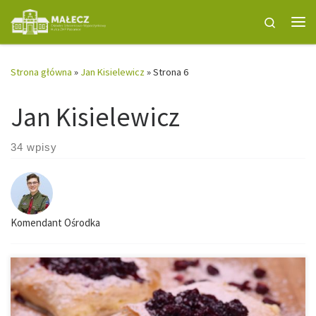
Przejdź do treści
Search
Me
Strona główna
»
Jan Kisielewicz
»
Strona 6
Jan Kisielewicz
34 wpisy
Komendant Ośrodka
W czasie hufcowych obchodów Dnia Myśli Braterskiej odbyła się