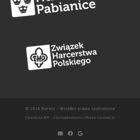
© 2026
Małecz
– Wszelkie prawa zastrzeżone
Oparte na
WP
– Zaprojektowano z
Motyw Customizr