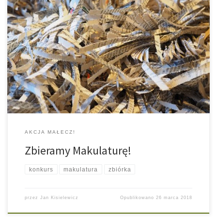
Komenda Hufca ZHP Pabianice ogłosiła konkurs na największą
ilość zebranej makulatury. Mogą w nim brać udział wszystkie
jednostki hufca oraz inne zainteresowane osoby. Poniżej kilka
zasad oraz regulamin i aktualna tabela wyników. Akcja trwa do
końca maja. Aktualna tabela wyników dostępna tutaj. Zasady
dotyczące oddawania makulatury: 1. Makulaturę przynosimy tylko
[…]
AKCJA MAŁECZ!
Zbieramy Makulaturę!
konkurs
makulatura
zbiórka
przez
Jan Kisielewicz
Opublikowano
26 marca 2018