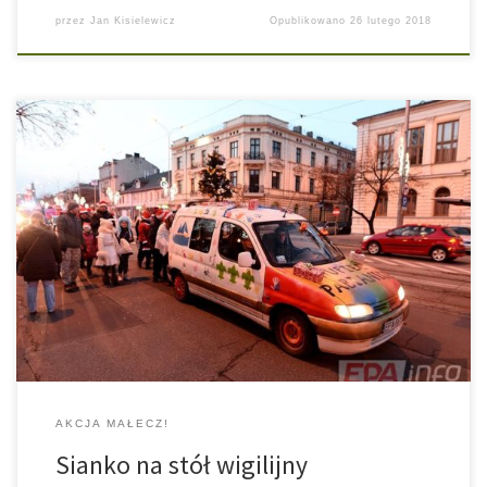
przez
Jan Kisielewicz
Opublikowano
26 lutego 2018
10 grudnia 2017 roku w naszym mieście odbyła się Parada
Świąteczna, w której udział wzięli również harcerze i zuchy z
Hufca ZHP Pabianice. Po paradzie, podczas Jarmarku
Świątecznego, nasi harcerze rozpalili na środku Starego Rynku
ognisko, przy którym można było się ogrzać i zjeść upieczoną
przez siebie kiełbaskę. Natomiast nasze […]
AKCJA MAŁECZ!
Sianko na stół wigilijny