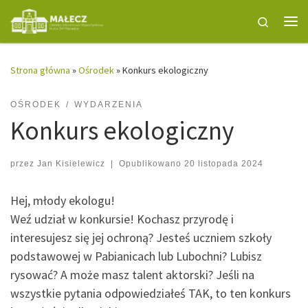
Przejdź do treści
Search
Me
Strona główna
»
Ośrodek
»
Konkurs ekologiczny
OŚRODEK
WYDARZENIA
Konkurs ekologiczny
przez
Jan Kisielewicz
|
Opublikowano
20 listopada 2024
Hej, młody ekologu!
Weź udział w konkursie! Kochasz przyrodę i
interesujesz się jej ochroną? Jesteś uczniem szkoły
podstawowej w Pabianicach lub Lubochni? Lubisz
rysować? A może masz talent aktorski? Jeśli na
wszystkie pytania odpowiedziałeś TAK, to ten konkurs